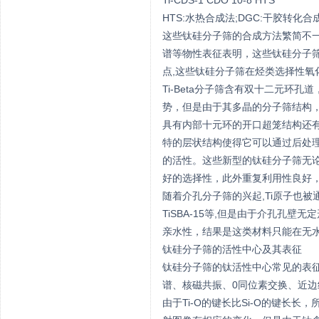
Ti-CDS-1 CDO 10-8 HTS
HTS:水热合成法;DGC:干胶转化合
这些钛硅分子筛的合成方法繁简不
谱等物性表征表明，这些钛硅分子筛
点,这些钛硅分子筛在烃类选择性氧
Ti-Beta分子筛含有双十二元环
势，但是由于其多晶的分子筛结构，
具有内部十元环的开口超笼结构还有
特的层状结构使得它可以通过后处
的活性。这些新型的钛硅分子筛无论
好的选择性，此外重复利用性良好
随着介孔分子筛的兴起,Ti原子也被
TiSBA-15等,但是由于介孔孔
亲水性，结果是这类材料只能在无水
钛硅分子筛的活性中心及其表征
钛硅分子筛的钛活性中心常见的表征
谱、核磁共振、0同位素交换、近边
由于Ti-O的键长比Si-O的键长