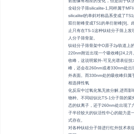
射图像有相应的变化，但是由于钛含量
全硅分子筛silicalite-1,同
silicalitel的单斜对称晶系变成了T
双衍射峰变成TS1的单衍射峰[9]
止只有在TS-1这种钛硅分子筛上
人分子筛骨架。
钛硅分子筛骨架中O原子2p轨道上的
220nm附近出现一个吸收峰[24
收峰，这说明紫外-可见光谱表征技
峰，还会在260nm或者330nm处
外表面。而330nm处的吸收峰归属于
相选择性氧
化反应中过氧化氢无效分解,进而影
物种。不同硅钛比TS-1分子筛的紫
态的钛离子，还于260nm处出现了
子半径较大的钛活性中心的能力是一定
式存在。
对各种钛硅分子筛进行红外技术表征