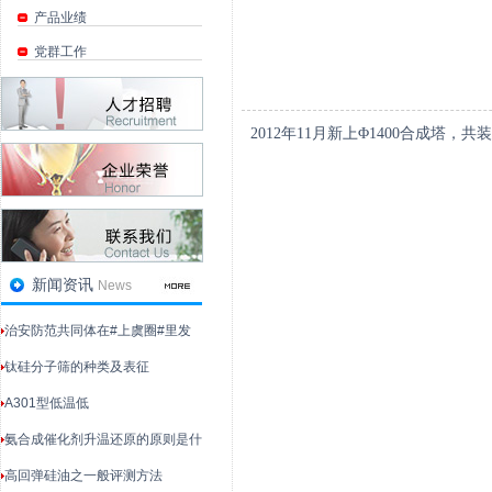
产品业绩
党群工作
2012
年
11
月新上Φ
1400
合成塔，共装
新闻资讯
News
治安防范共同体在#上虞圈#里发
钛硅分子筛的种类及表征
‌A301型低温低
氨合成催化剂升温还原的原则是什
高回弹硅油之一般评测方法